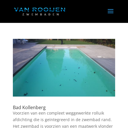
Bad Kollenberg
Voorzien van een compleet weggewerkte rolluik
afdichting die is geïntegreerd in de zwembad rand.
Het zwembad is voorzien van een maatwerk vlonder